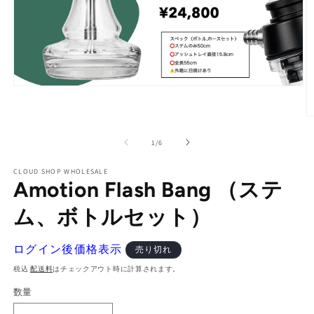
モ
ー
ダ
ル
で
の
1
/
6
メ
デ
CLOUD SHOP WHOLESALE
ィ
Amotion Flash Bang （ステ
ア
(1)
ム、ボトルセット）
を
開
(2
く
ログイン後価格表示
売り切れ
税込
配送料
はチェックアウト時に計算されます。
数量