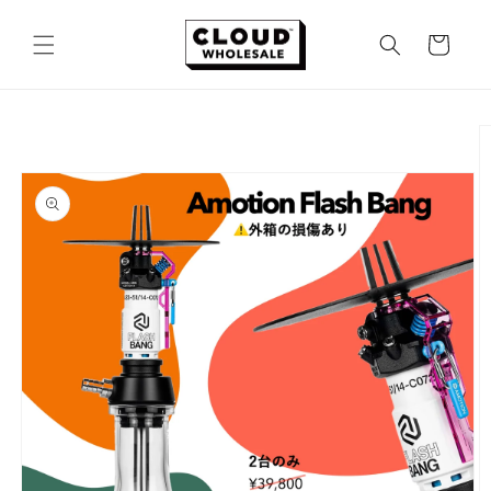
コンテ
カ
ンツに
ー
進む
ト
商品情
報にス
キップ