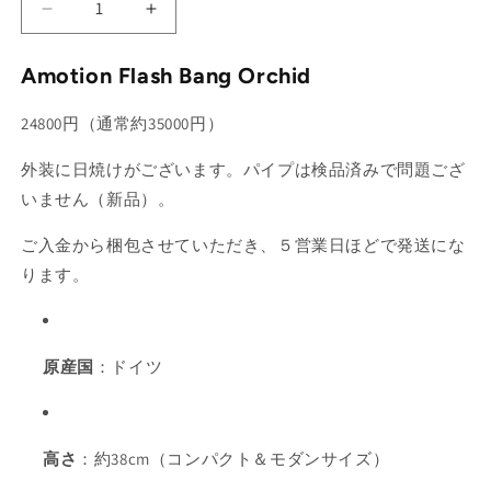
Amotion
Amotion
Flash
Flash
Bang
Bang
Amotion Flash Bang Orchid
（ス
（ス
テ
テ
24800円（通常約35000円）
ム、
ム、
ボ
ボ
外装に日焼けがございます。パイプは検品済みで問題ござ
ト
ト
いません（新品）。
ル
ル
ご入金から梱包させていただき、５営業日ほどで発送にな
セ
セ
ッ
ッ
ります。
ト）
ト）
の
の
数
数
原産国
：ドイツ
量
量
を
を
減
増
ら
や
高さ
：約38cm（コンパクト＆モダンサイズ）
す
す