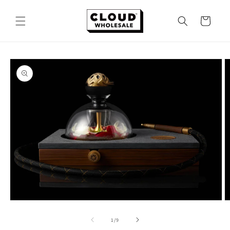
コンテ
カ
ンツに
ー
進む
ト
商品情
報にス
キップ
モ
ー
の
1
/
9
ダ