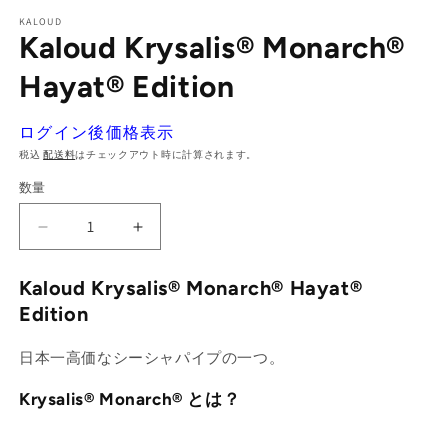
ル
で
KALOUD
Kaloud Krysalis® Monarch®
メ
デ
ィ
Hayat® Edition
ア
(1)
(2
を
ログイン後価格表示
開
税込
配送料
はチェックアウト時に計算されます。
く
数量
Kaloud
Kaloud
Krysalis®
Krysalis®
Monarch®
Monarch®
Kaloud Krysalis® Monarch® Hayat®
Hayat®
Hayat®
Edition
Edition
Edition
の
の
日本一高価なシーシャパイプの一つ。
数
数
量
量
Krysalis® Monarch®
とは？
を
を
減
増